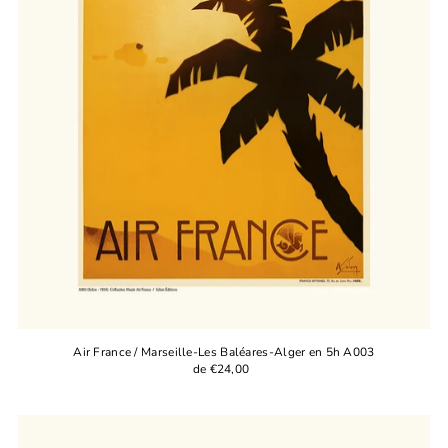
Air France / Marseille-Les Baléares-Alger en 5h A003
de €24,00