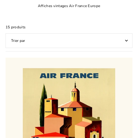
Affiches vintages Air France Europe
15 produits
En vedette
Le plus pertinent
Meilleures ventes
Alphabétique, de A à Z
Alphabétique, de Z à A
Prix: faible à élevé
Prix: élevé à faible
Date, de la plus ancienne à la plus récente
Date, de la plus récente à la plus ancienne