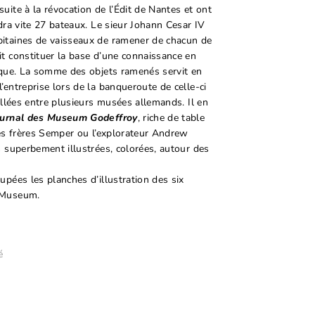
uite à la révocation de l’Édit de Nantes et ont
ndra vite 27 bateaux. Le sieur Johann Cesar IV
itaines de vaisseaux de ramener de chacun de
it constituer la base d’une connaissance en
gique. La somme des objets ramenés servit en
’entreprise lors de la banqueroute de celle-ci
pillées entre plusieurs musées allemands. Il en
ournal des Museum Godeffroy
, riche de table
les frères Semper ou l’explorateur Andrew
s superbement illustrées, colorées, autour des
upées les planches d’illustration des six
 Museum.
té