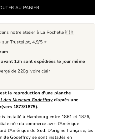
ns notre atelier à La Rochelle 🇫🇷
s
sur
Trustpilot, 4,9/5
⭐
mum
s
avant 12h sont expédiées le jour même
ergé de 220g ivoire clair
st la reproduction d'une planche
al des Museum Godeffroy
d'après une
r
(vers 1873/1875).
fois installé à Hambourg entre 1861 et 1876,
miliale née du commerce avec l’Amérique
tard l’Amérique du Sud. D’origine française, les
ille Godeffroy se sont installés en