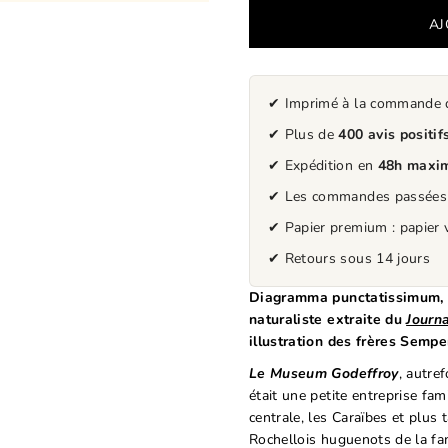
✔ Imprimé à la commande da
✔ Plus de
400 avis positif
✔ Expédition en
48h maxi
✔ Les commandes passée
✔ Papier premium : papier v
✔ Retours sous 14 jours
Diagramma punctatissimum, e
naturaliste extraite du
Journ
illustration des frères Sempe
Le Museum Godeffroy
, autre
était une petite entreprise fa
centrale, les Caraïbes et plus 
Rochellois huguenots de la fam