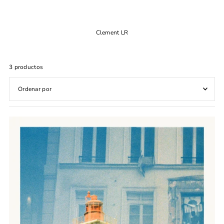
Clement LR
3 productos
Características
Más relevantes
Más vendidos
Alfabéticamente, A-Z
Alfabéticamente, Z-A
Precio, menor a mayor
Precio, mayor a menor
Fecha: antiguo(a) a reciente