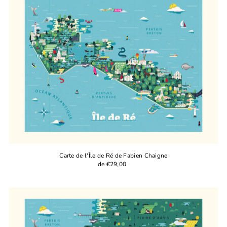
Más vendidos
Alfabéticamente, A-Z
Alfabéticamente, Z-A
Precio, menor a mayor
Precio, mayor a menor
Fecha: antiguo(a) a reciente
Fecha: reciente a antiguo(a)
Carte de l'Île de Ré de Fabien Chaigne
de €29,00