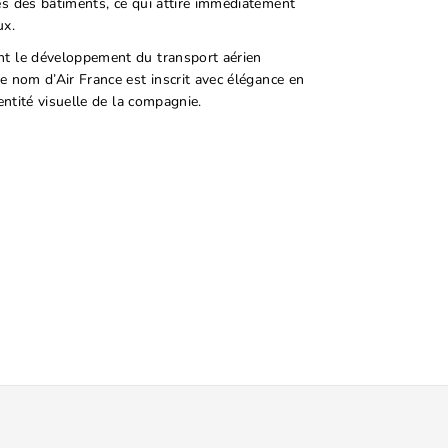
es des bâtiments, ce qui attire immédiatement
ux.
nt le développement du transport aérien
Le nom d’Air France est inscrit avec élégance en
dentité visuelle de la compagnie.