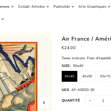
ampes
Collab' Artistes
Publicités
Arts Graphiques
Air France / Amé
€24,00
Taxes incluses.
Frais d'expédit
SIZE:
30x40
30x40
40x50
50x70
UGS
AF-A0020-30
-
QUANTITÉ