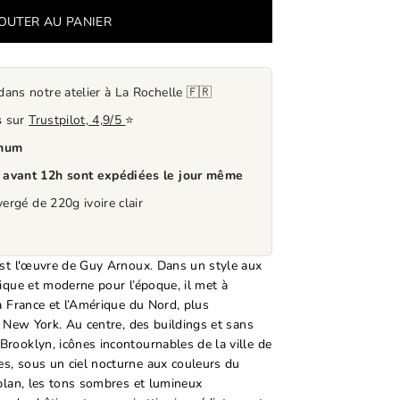
ns notre atelier à La Rochelle 🇫🇷
s
sur
Trustpilot, 4,9/5
⭐
mum
s
avant 12h sont expédiées le jour même
ergé de 220g ivoire clair
est l'œuvre de Guy Arnoux. Dans un style aux
ique et moderne pour l’époque, il met à
a France et l’Amérique du Nord, plus
t New York. Au centre, des buildings et sans
rooklyn, icônes incontournables de la ville de
s, sous un ciel nocturne aux couleurs du
-plan, les tons sombres et lumineux