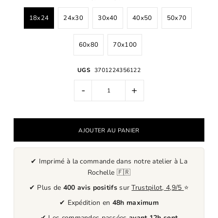
18x24
24x30
30x40
40x50
50x70
60x80
70x100
UGS
3701224356122
-
+
✔ Imprimé à la commande dans notre atelier à La
Rochelle 🇫🇷
✔ Plus de
400 avis positifs
sur
Trustpilot, 4,9/5
⭐
✔ Expédition en
48h maximum
✔ Les commandes passées
avant 12h sont