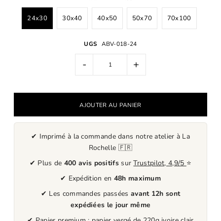
24x30
30x40
40x50
50x70
70x100
UGS
ABV-018-24
-
+
✔ Imprimé à la commande dans notre atelier à La
Rochelle 🇫🇷
✔ Plus de
400 avis positifs
sur
Trustpilot, 4,9/5
⭐
✔ Expédition en
48h maximum
✔ Les commandes passées
avant 12h sont
expédiées le jour même
✔ Papier premium : papier vergé de 220g ivoire clair