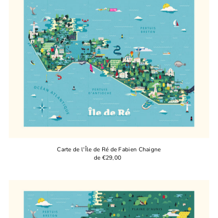
Best selling
Alphabetically, A-Z
Alphabetically, Z-A
Price, low to high
Price, high to low
Date, old to new
Date, new to old
Carte de l'Île de Ré de Fabien Chaigne
de €29,00