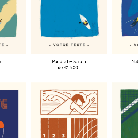
Price, high to low
Date, old to new
Date, new to old
am
Paddle by Salam
Nat
de €15,00