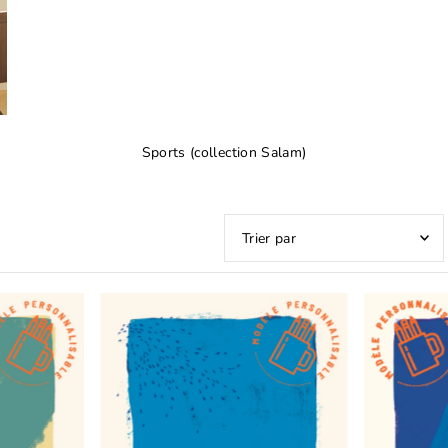
Sports (collection Salam)
Featured
Most relevant
Best selling
Alphabetically, A-Z
Alphabetically, Z-A
Price, low to high